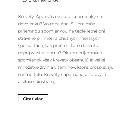
0 komentárov
Krevety. Aj vo vás evokujú spomienky na
dovolenku? Vo mne áno. Sú pre mňa
príjemnou spomienkou na teplé letné dni
strávené pri mori a chutných morských
špecialitách, tak prečo si túto dobrotu
nepripraviť aj doma? Okrem príjemných
spomienok však krevety obsahujú aj veľké
množstvo živín a vitamínov, ktoré prospievajú
nášmu telu. Krevety napomáhajú zdravým
a silným kostiam,
Čítať viac