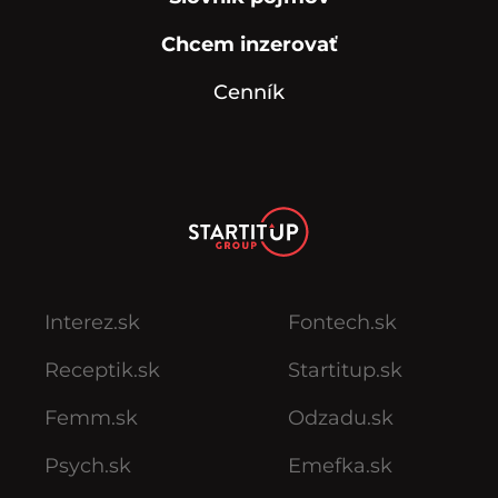
Chcem inzerovať
Cenník
Interez.sk
Fontech.sk
Receptik.sk
Startitup.sk
Femm.sk
Odzadu.sk
Psych.sk
Emefka.sk