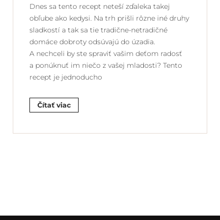
Dnes sa tento recept neteší zďaleka takej
obľube ako kedysi. Na trh prišli rôzne iné druhy
sladkostí a tak sa tie tradične-netradičné
domáce dobroty odsúvajú do úzadia.
A nechceli by ste spraviť vašim deťom radosť
a ponúknuť im niečo z vašej mladosti? Tento
recept je jednoducho
Čítať viac