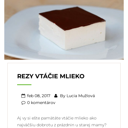
REZY VTÁČIE MLIEKO
feb 08, 2017
By
Lucia Mužlová
0 komentárov
Aj vy si ešte pamätáte vtáčie mlieko ako
najväčšiu dobrotu z prázdnin u starej mamy?