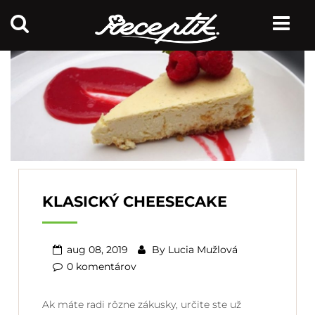
KLASICKÝ CHEESECAKE
aug 08, 2019
By
Lucia Mužlová
0 komentárov
Ak máte radi rôzne zákusky, určite ste už