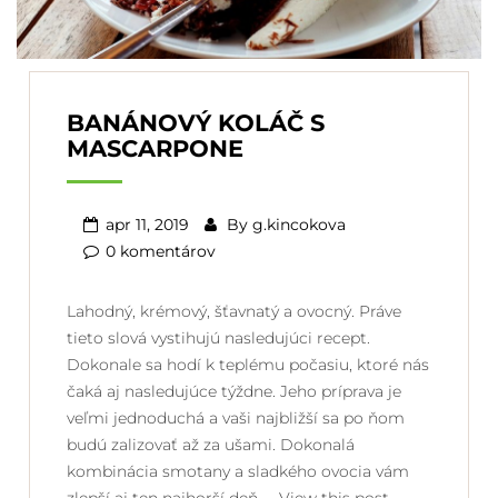
BANÁNOVÝ KOLÁČ S
MASCARPONE
apr 11, 2019
By
g.kincokova
0 komentárov
Lahodný, krémový, šťavnatý a ovocný. Práve
tieto slová vystihujú nasledujúci recept.
Dokonale sa hodí k teplému počasiu, ktoré nás
čaká aj nasledujúce týždne. Jeho príprava je
veľmi jednoduchá a vaši najbližší sa po ňom
budú zalizovať až za ušami. Dokonalá
kombinácia smotany a sladkého ovocia vám