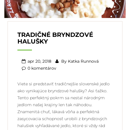
TRADIČNÉ BRYNDZOVÉ
HALUŠKY
apr 20, 2018
By
Katka Runnová
0 komentárov
Viete si predstaviť tradičnejšie slovenské jedlo
ako vynikajúce bryndzové halušky? Asi ťažko.
Tento perfektný pokrm sa nestal národným
jedlom našej krajiny len tak náhodou.
Znamenitá chuť, lákavá vôňa a perfektná
zasycovacia schopnosť urobili z bryndzových
halušiek vyhľadávané jedlo, ktoré si vždy rád