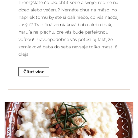
Premýšľate čo ukuchtiť sebe a svojej rodine na
obed alebo večeru? Nemáte chuť na mäso, no
napriek tomu by ste si dali niečo, čo vás naozaj
zasýti? Tradičná zemiaková baba alebo inak,
haruľa na plechu, pre vás bude perfektnou
voľbou! Pravdepodobne vás poteší aj fakt, že
zemiaková baba do seba nevsaje toľko masti či
oleja,
Čítať viac