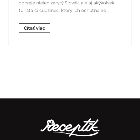
dopraje nielen zarytý Slovák, ale aj akýkoľvek
turista či cudzinec, ktorý ich ochutnanie
Čítať viac