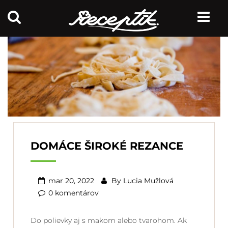
DOMÁCE ŠIROKÉ REZANCE
mar 20, 2022
By
Lucia Mužlová
0 komentárov
Do polievky aj s makom alebo tvarohom. Ak