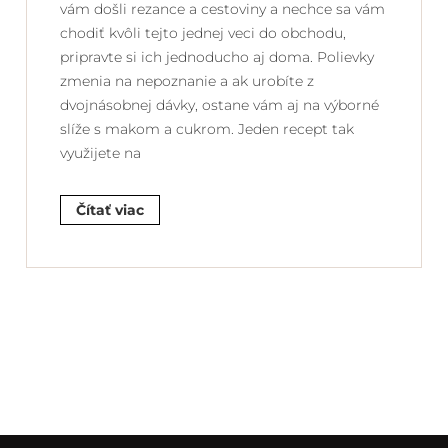
vám došli rezance a cestoviny a nechce sa vám
chodiť kvôli tejto jednej veci do obchodu,
pripravte si ich jednoducho aj doma. Polievky
zmenia na nepoznanie a ak urobíte z
dvojnásobnej dávky, ostane vám aj na výborné
slíže s makom a cukrom. Jeden recept tak
využijete na
Čítať viac