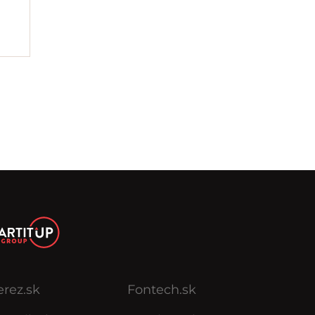
erez.sk
Fontech.sk