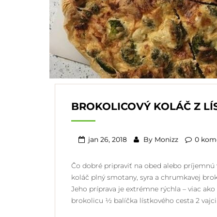
BROKOLICOVÝ KOLÁČ Z L
jan 26, 2018
By
Monizz
0 kom
Čo dobré pripraviť na obed alebo príjemnú 
koláč plný smotany, syra a chrumkavej bro
Jeho príprava je extrémne rýchla – viac ak
brokolicu ½ balíčka lístkového cesta 2 vajc