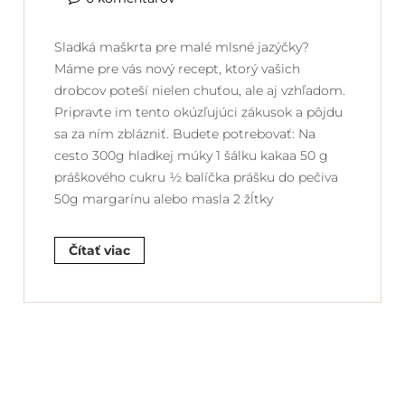
Sladká maškrta pre malé mlsné jazýčky?
Máme pre vás nový recept, ktorý vašich
drobcov poteší nielen chuťou, ale aj vzhľadom.
Pripravte im tento okúzľujúci zákusok a pôjdu
sa za ním zblázniť. Budete potrebovať: Na
cesto 300g hladkej múky 1 šálku kakaa 50 g
práškového cukru ½ balíčka prášku do pečiva
50g margarínu alebo masla 2 žĺtky
Čítať viac