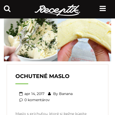
OCHUTENÉ MASLO
apr 14, 2017
By
Banana
0 komentárov
Maslo s príchuťou, ktoré si bežne kúpite