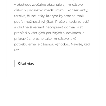
v obchode zvyčajne obsahuje aj množstvo
ďalších prídavkov, medzi inými i konzervanty,
farbivá, či iné látky, ktorým by sme sa mali
podľa možností vyhýbať. Prečo si teda zdravší
a chutnejší variant nepripraviť doma? Mať
prehľad o všetkých použitých surovinách, či
pripraviť si presne také množstvo, aké
potrebujeme je úžasnou výhodou. Navyše, keď
raz
Čítať viac