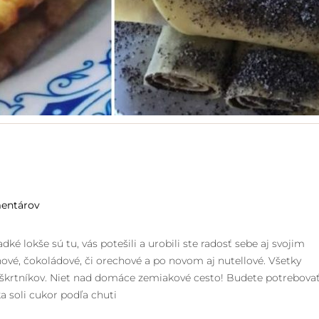
entárov
ké lokše sú tu, vás potešili a urobili ste radosť sebe aj svojim
hové, čokoládové, či orechové a po novom aj nutellové. Všetky
 maškrtníkov. Niet nad domáce zemiakové cesto! Budete potrebovať
 soli cukor podľa chuti