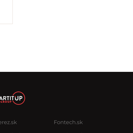
erez.sk
Fontech.sk