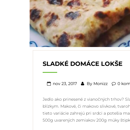
SLADKÉ DOMÁCE LOKŠE
nov 23, 2017
By
Monizz
0 kom
Jedlo ako prinesené z vianočných trhov? Slad
blízkym. Makové, či makovo slivkové, tvaro
tieto variácie zahrejú pri srdci a potešia
500g uvarených zemiakov 200g múky štipka