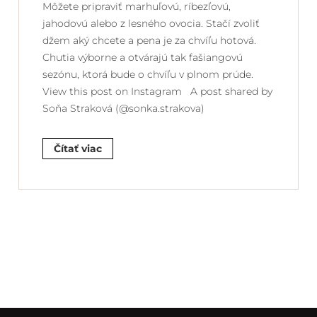
Môžete pripraviť marhuľovú, ríbezľovú,
jahodovú alebo z lesného ovocia. Stačí zvoliť
džem aký chcete a pena je za chvíľu hotová.
Chutia výborne a otvárajú tak fašiangovú
sezónu, ktorá bude o chvíľu v plnom prúde.
View this post on Instagram A post shared by
Soňa Straková (@sonka.strakova)
Čítať viac