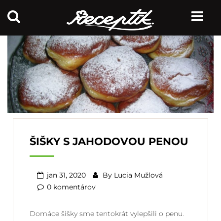
ŠIŠKY S JAHODOVOU PENOU
jan 31, 2020
By
Lucia Mužlová
0 komentárov
Domáce šišky sme tentokrát vylepšili o penu.