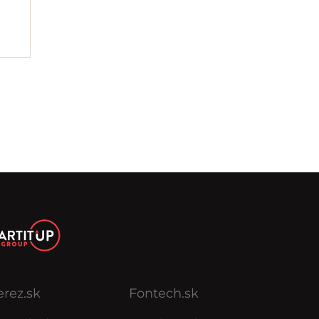
erez.sk
Fontech.sk