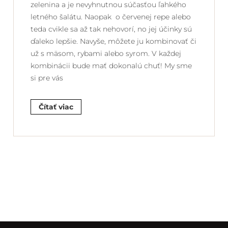
zelenina a je nevyhnutnou súčasťou ľahkého
letného šalátu. Naopak o červenej repe alebo
teda cvikle sa až tak nehovorí, no jej účinky sú
ďaleko lepšie. Navyše, môžete ju kombinovať či
už s mäsom, rybami alebo syrom. V každej
kombinácii bude mať dokonalú chuť! My sme
si pre vás
Čítať viac