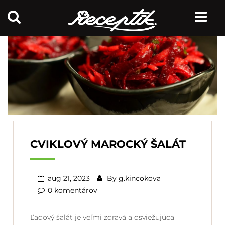
CVIKLOVÝ MAROCKÝ ŠALÁT
aug 21, 2023
By
g.kincokova
0 komentárov
Ľadový šalát je veľmi zdravá a osviežujúca