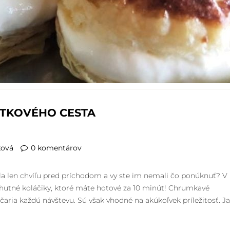
STKOVÉHO CESTA
ková
0 komentárov
ala len chvíľu pred príchodom a vy ste im nemali čo ponúknuť? V
o chutné koláčiky, ktoré máte hotové za 10 minút! Chrumkavé
aria každú návštevu. Sú však vhodné na akúkoľvek príležitosť. Ja