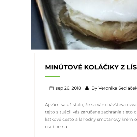
MINÚTOVÉ KOLÁČIKY Z LÍ
sep 26, 2018
By
Veronika Sedláče
Aj vám sa už stalo, že sa vám návšteva ozv
tejto situácii vás zaručene zachránia tiet
lístkové cesto a lahodný smotanový krém oč
osobne na