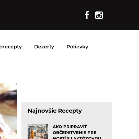
orecepty
Dezerty
Polievky
Najnovšie Recepty
AKO PRIPRAVIŤ
OBČERSTVENIE PRE
HOSTÍ S LAKTÓZOVOU