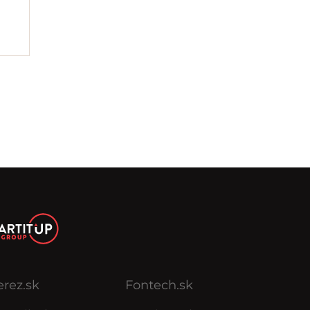
erez.sk
Fontech.sk