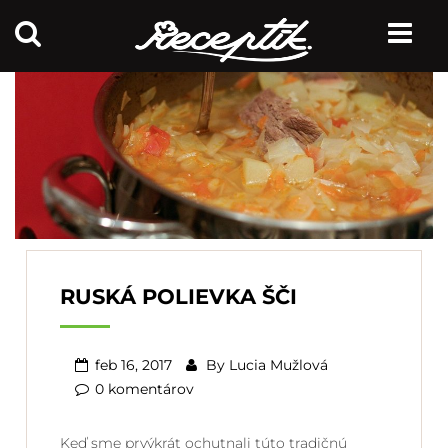
RUSKÁ POLIEVKA ŠČI
feb 16, 2017
By
Lucia Mužlová
0 komentárov
Keď sme prvýkrát ochutnali túto tradičnú