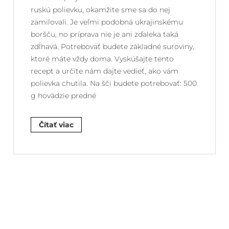
ruskú polievku, okamžite sme sa do nej
zamilovali. Je veľmi podobná ukrajinskému
boršču, no príprava nie je ani zďaleka taká
zdĺhavá. Potrebovať budete základné suroviny,
ktoré máte vždy doma. Vyskúšajte tento
recept a určite nám dajte vedieť, ako vám
polievka chutila. Na šči budete potrebovať: 500
g hovädzie predné
Čítať viac