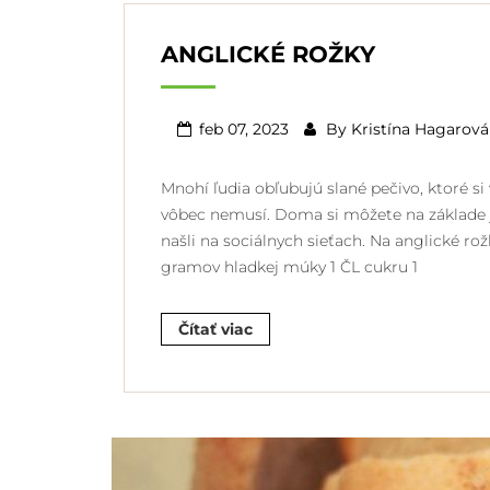
ANGLICKÉ ROŽKY
feb 07, 2023
By
Kristína Hagarová
Mnohí ľudia obľubujú slané pečivo, ktoré s
vôbec nemusí. Doma si môžete na základe j
našli na sociálnych sieťach. Na anglické r
gramov hladkej múky 1 ČL cukru 1
Čítať viac