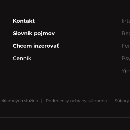
Kontakt
Int
Slovník pojmov
Rec
Chcem inzerovať
Fe
Cenník
Ps
Yi
eklamných služieb
|
Podmienky ochrany súkromia
|
Súbory 