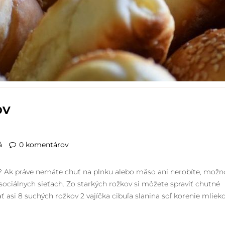
OV
á
0 komentárov
i? Ak práve nemáte chuť na plnku alebo mäso ani nerobíte, možn
 sociálnych sieťach. Zo starkých rožkov si môžete spraviť chutné
 asi 8 suchých rožkov 2 vajíčka cibuľa slanina soľ korenie mliek