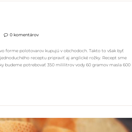
0 komentárov
i vo forme polotovarov kupujú v obchodoch. Takto to však byť
ednoduchého receptu pripraviť aj anglické rožky. Recept sme
ožky budeme potrebovať 350 mililitrov vody 60 gramov masla 600