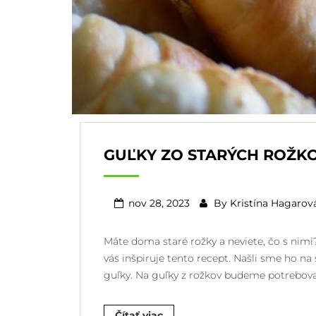
GUĽKY ZO STARÝCH ROŽK
nov 28, 2023
By
Kristína Hagarov
Máte doma staré rožky a neviete, čo s nim
vás inšpiruje tento recept. Našli sme ho na
guľky. Na guľky z rožkov budeme potrebovať
Čítať viac