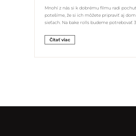
Mnohí z nás si k dobrému filmu radi pochut
potešíme, že si ich môžete pripraviť aj dom
sieťach. Na bake rolls budeme potrebovať 3 s
Čítať viac