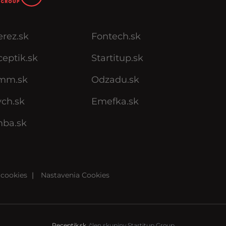
erez.sk
Fontech.sk
eptik.sk
Startitup.sk
mm.sk
Odzadu.sk
ych.sk
Emefka.sk
mba.sk
cookies
|
Nastavenia Cookies
Receptik.sk,
člen skupiny Startitup Group