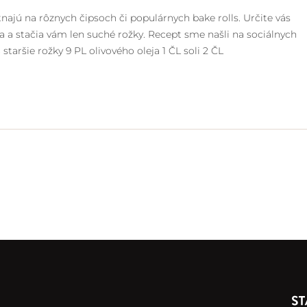
najú na rôznych čipsoch či populárnych bake rolls. Určite vás
a a stačia vám len suché rožky. Recept sme našli na sociálnych
taršie rožky 9 PL olivového oleja 1 ČL soli 2 ČL