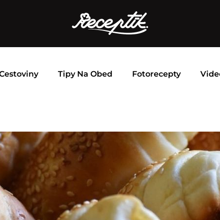
Cestoviny
Tipy Na Obed
Fotorecepty
Vide