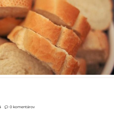
á
0 komentárov