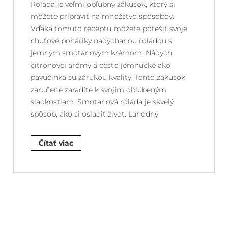
Roláda je veľmi obľúbný zákusok, ktorý si
môžete pripraviť na množstvo spôsobov.
Vďaka tomuto receptu môžete potešiť svoje
chuťové poháriky nadýchanou roládou s
jemným smotanovým krémom. Nádych
citrónovej arómy a cesto jemnučké ako
pavučinka sú zárukou kvality. Tento zákusok
zaručene zaradíte k svojim obľúbeným
sladkostiam. Smotanová roláda je skvelý
spôsob, ako si osladiť život. Lahodný
Čítať viac