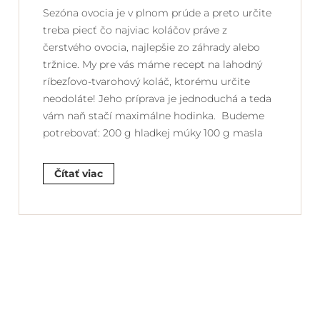
Sezóna ovocia je v plnom prúde a preto určite
treba piecť čo najviac koláčov práve z
čerstvého ovocia, najlepšie zo záhrady alebo
tržnice. My pre vás máme recept na lahodný
ríbezľovo-tvarohový koláč, ktorému určite
neodoláte! Jeho príprava je jednoduchá a teda
vám naň stačí maximálne hodinka. Budeme
potrebovať: 200 g hladkej múky 100 g masla
Čítať viac