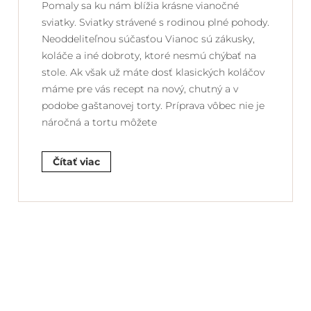
Pomaly sa ku nám blížia krásne vianočné
sviatky. Sviatky strávené s rodinou plné pohody.
Neoddeliteľnou súčasťou Vianoc sú zákusky,
koláče a iné dobroty, ktoré nesmú chýbať na
stole. Ak však už máte dosť klasických koláčov
máme pre vás recept na nový, chutný a v
podobe gaštanovej torty. Príprava vôbec nie je
náročná a tortu môžete
Čítať viac