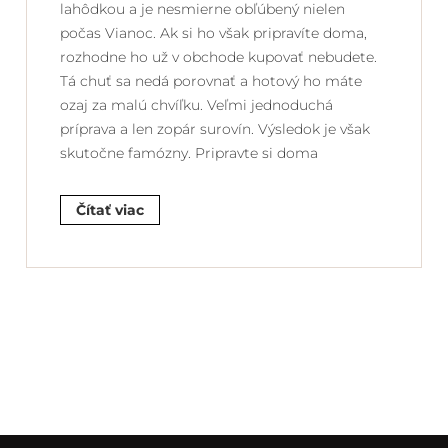
lahôdkou a je nesmierne obľúbený nielen
počas Vianoc. Ak si ho však pripravíte doma,
rozhodne ho už v obchode kupovať nebudete.
Tá chuť sa nedá porovnať a hotový ho máte
ozaj za malú chvíľku. Veľmi jednoduchá
príprava a len zopár surovín. Výsledok je však
skutočne famózny. Pripravte si doma
Čítať viac