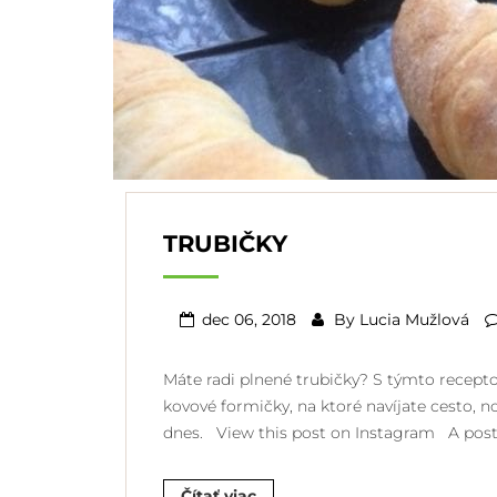
TRUBIČKY
dec 06, 2018
By
Lucia Mužlová
Máte radi plnené trubičky? S týmto recepto
kovové formičky, na ktoré navíjate cesto, no
dnes. View this post on Instagram A post s
Čítať viac