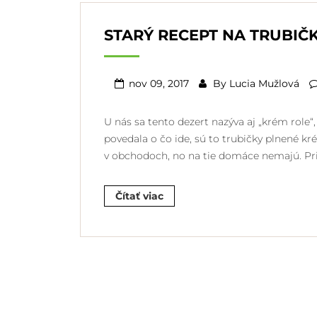
STARÝ RECEPT NA TRUBI
nov 09, 2017
By
Lucia Mužlová
U nás sa tento dezert nazýva aj „krém rol
povedala o čo ide, sú to trubičky plnené k
v obchodoch, no na tie domáce nemajú. Prip
Čítať viac