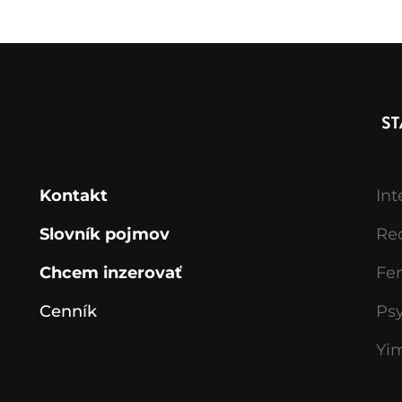
Kontakt
Int
Slovník pojmov
Rec
Chcem inzerovať
Fe
Cenník
Ps
Yi