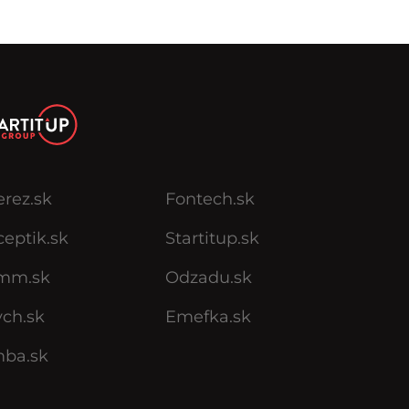
erez.sk
Fontech.sk
eptik.sk
Startitup.sk
mm.sk
Odzadu.sk
ych.sk
Emefka.sk
mba.sk