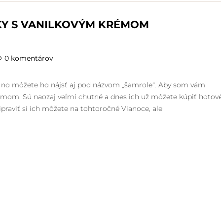
ČKY S VANILKOVÝM KRÉMOM
0 komentárov
e“, no môžete ho nájsť aj pod názvom „šamrole“. Aby som vám
rémom. Sú naozaj veľmi chutné a dnes ich už môžete kúpiť hotov
raviť si ich môžete na tohtoročné Vianoce, ale