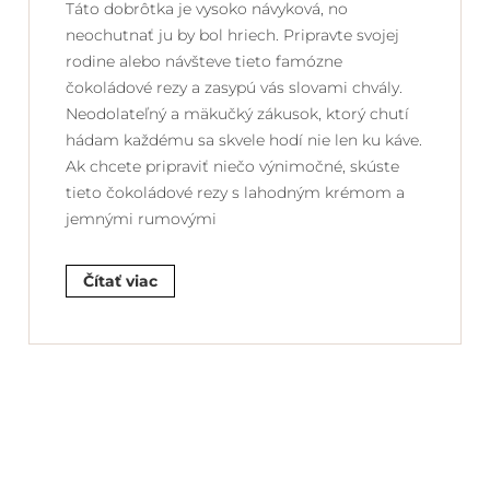
Táto dobrôtka je vysoko návyková, no
neochutnať ju by bol hriech. Pripravte svojej
rodine alebo návšteve tieto famózne
čokoládové rezy a zasypú vás slovami chvály.
Neodolateľný a mäkučký zákusok, ktorý chutí
hádam každému sa skvele hodí nie len ku káve.
Ak chcete pripraviť niečo výnimočné, skúste
tieto čokoládové rezy s lahodným krémom a
jemnými rumovými
Čítať viac