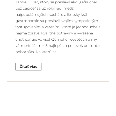
Jamie Oliver, ktorý sa preslávil ako „šéfkuchár
bez čapice“ sa už roky radí medzi
najpopulárnejších kuchárov. Britský kráľ
gastronómie sa preslávil svojim sympatickým
vystupovaním a varením, ktoré je jednoduché a
najmä zdravé. Kvalitné potraviny a vyvážená
chuť panuje vo všetkých jeho receptoch a my
vám prinášame 5 najlepších polievok od tohto
odborníka. Na ktorú sa
Čítať viac