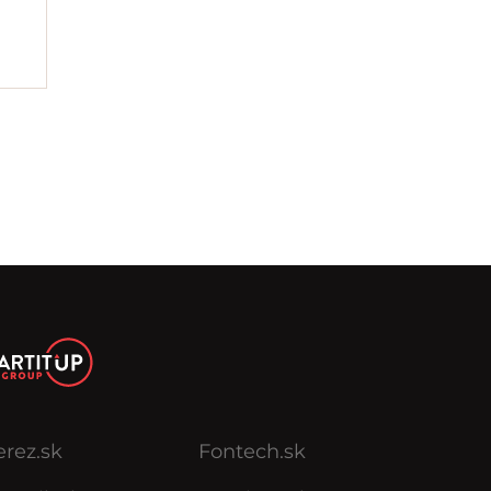
erez.sk
Fontech.sk