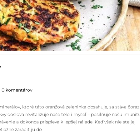
Y
0 komentárov
erálov, ktoré táto oranžová zeleninka obsahuje, sa stáva čoraz
 doslova revitalizuje naše telo i myseľ – posilňuje našu imunitu
ávenie a dokonca prispieva k lepšej nálade. Keď však nie ste jej
iažne zaradiť ju do