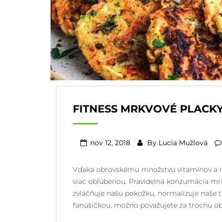
FITNESS MRKVOVÉ PLACK
nov 12, 2018
By
Lucia Mužlová
Vďaka obrovskému množstvu vitamínov a min
viac obľúbenou. Pravidelná konzumácia mrkvy
zvláčňuje našu pokožku, normalizuje naše tr
fanúšičkou, možno považujete za trochu obt