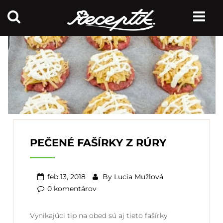
PEČENÉ FAŠÍRKY Z RÚRY
feb 13, 2018
By
Lucia Mužlová
0 komentárov
Vynikajúci tip na obed sú aj tieto fašírky