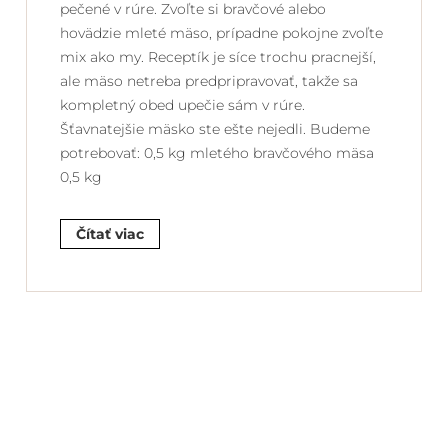
pečené v rúre. Zvoľte si bravčové alebo
hovädzie mleté mäso, prípadne pokojne zvoľte
mix ako my. Receptík je síce trochu pracnejší,
ale mäso netreba predpripravovať, takže sa
kompletný obed upečie sám v rúre.
Šťavnatejšie mäsko ste ešte nejedli. Budeme
potrebovať: 0,5 kg mletého bravčového mäsa
0,5 kg
Čítať viac