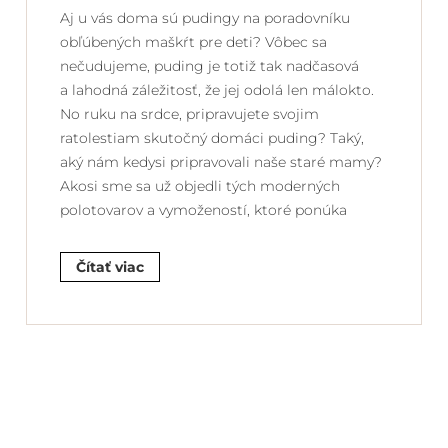
Aj u vás doma sú pudingy na poradovníku
obľúbených maškŕt pre deti? Vôbec sa
nečudujeme, puding je totiž tak nadčasová
a lahodná záležitosť, že jej odolá len málokto.
No ruku na srdce, pripravujete svojim
ratolestiam skutočný domáci puding? Taký,
aký nám kedysi pripravovali naše staré mamy?
Akosi sme sa už objedli tých moderných
polotovarov a vymožeností, ktoré ponúka
Čítať viac