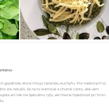
entárov
gazdiniek, ktoré milujú taliansku kuchyňu. Pre niektorých to
ožno ste netušili, že na to krémové a chutné rizoto, aké vám
ujete ani tak nie špeciálnu ryžu, ale hlavne trpezlivosť pri hrnci.
uľu