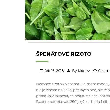
ŠPENÁTOVÉ RIZOTO
feb 16, 2018
By
Monizz
0 kom
Domáce rizoto zo špenátu je snom mnohých 
nie je žiadna novinka, pre iných áno, ale m
pripravia v talianskych reštauráciách, potreb
Budete potrebovať: 250g ryže arboria 1 cib