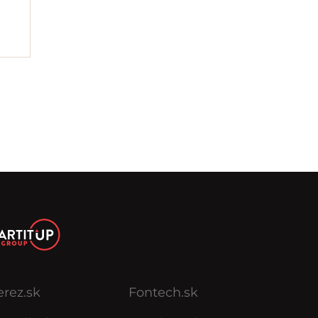
erez.sk
Fontech.sk