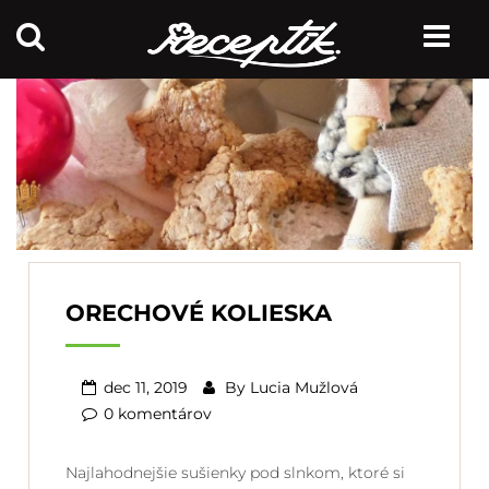
ORECHOVÉ KOLIESKA
dec 11, 2019
By
Lucia Mužlová
0 komentárov
Najlahodnejšie sušienky pod slnkom, ktoré si