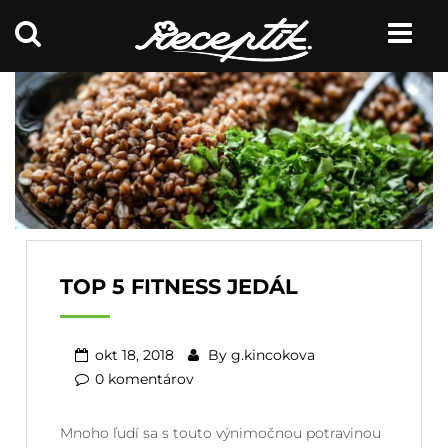
TOP 5 FITNESS JEDÁL
okt 18, 2018
By
g.kincokova
0 komentárov
Mnoho ľudí sa s touto výnimočnou potravinou