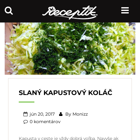
SLANÝ KAPUSTOVÝ KOLÁČ
jún 20, 2017
By
Monizz
0 komentárov
Kapusta v ceste je vždy dobrá voľba. Navyše ak