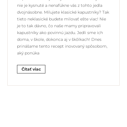
nie je kysnuté a nenafúkne vás z tohto jedla
dvojnásobne. Milujete klasické kapustníky? Tak
tieto neklasické budete milovať ešte viac! Nie
je to tak dávno, čo naše mamy pripravovali
kapustníky ako povinnú jazdu. Jedli sme ich
doma, v škole, dokonca aj v škôlkach! Dnes
prinášame tento recept inovovaný spôsobom,
aký ponúka
Čítať viac