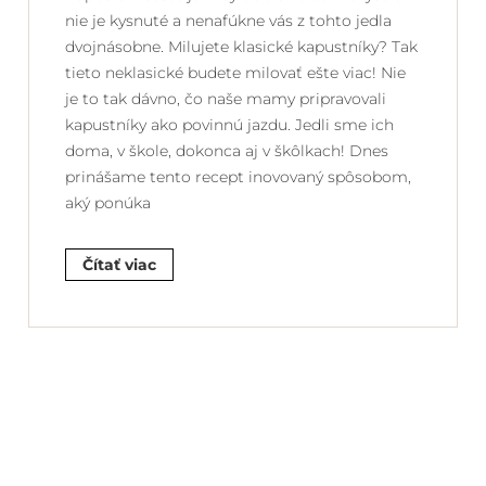
nie je kysnuté a nenafúkne vás z tohto jedla
dvojnásobne. Milujete klasické kapustníky? Tak
tieto neklasické budete milovať ešte viac! Nie
je to tak dávno, čo naše mamy pripravovali
kapustníky ako povinnú jazdu. Jedli sme ich
doma, v škole, dokonca aj v škôlkach! Dnes
prinášame tento recept inovovaný spôsobom,
aký ponúka
Čítať viac