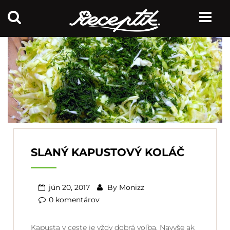
SLANÝ KAPUSTOVÝ KOLÁČ
jún 20, 2017
By
Monizz
0 komentárov
Kapusta v ceste je vždy dobrá voľba. Navyše ak