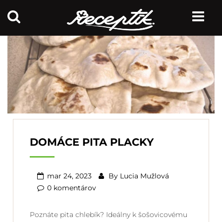
DOMÁCE PITA PLACKY
mar 24, 2023
By
Lucia Mužlová
0 komentárov
Poznáte pita chlebík? Ideálny k šošovicovému