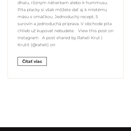
dhalu, rôznym nátierkam alebo k hummusu.
Pita placky si však môžete dať aj k mletému
mäsu s omáčkou. Jednoduchý recept, 5
surovín a jednoduchá príprava. V obchode pita
chlieb už kupovať nebudete. View this post on
Instagram A post shared by Raheli Krut |
Krutit (@raheli) on
Čítať viac