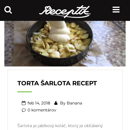
TORTA ŠARLOTA RECEPT
feb 14, 2018
By
Banana
0 komentárov
Šarlota je jablkový koláč, ktorý je obľúbený