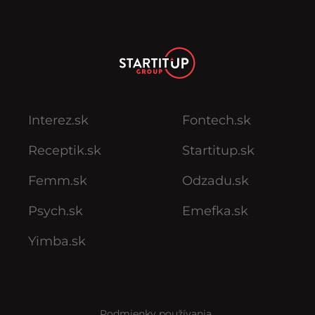
Interez.sk
Fontech.sk
Receptik.sk
Startitup.sk
Femm.sk
Odzadu.sk
Psych.sk
Emefka.sk
Yimba.sk
Podmienky používania