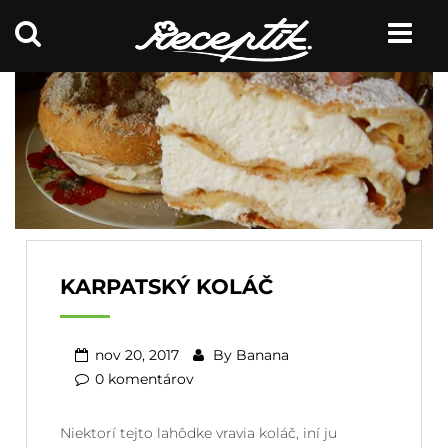
KARPATSKÝ KOLÁČ
nov 20, 2017
By
Banana
0 komentárov
Niektorí tejto lahôdke vravia koláč, iní ju