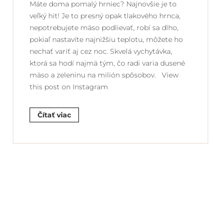
Máte doma pomalý hrniec? Najnovšie je to
veľký hit! Je to presný opak tlakového hrnca,
nepotrebujete mäso podlievať, robí sa dlho,
pokiaľ nastavíte najnižšiu teplotu, môžete ho
nechať variť aj cez noc. Skvelá vychytávka,
ktorá sa hodí najmä tým, čo radi varia dusené
mäso a zeleninu na milión spôsobov. View
this post on Instagram
Čítať viac