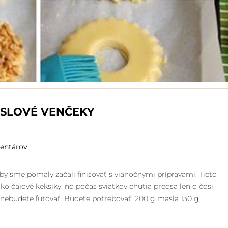
SLOVÉ VENČEKY
entárov
aby sme pomaly začali finišovať s vianočnými prípravami. Tieto
ko čajové keksíky, no počas sviatkov chutia predsa len o čosi
že nebudete ľutovať. Budete potrebovať: 200 g masla 130 g