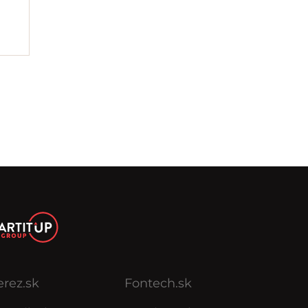
erez.sk
Fontech.sk