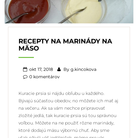
RECEPTY NA MARINÁDY NA
MÄSO
okt 17, 2018
By
g.kincokova
0 komentárov
Kuracie prsia si nájdu obľubu u každého.
Bývajú súčasťou obedov, no môžete ich mať aj
na večeru. Ak sa vám nechce pripravovať
zložité jedlá, tak kuracie prsia sú tou správnou
voľbou. Môžete na ne použiť rôzne marinády,
ktoré dodajú mäsu výbornú chuť. Aby sme
však oživili váš jedálniček, máme pre vás