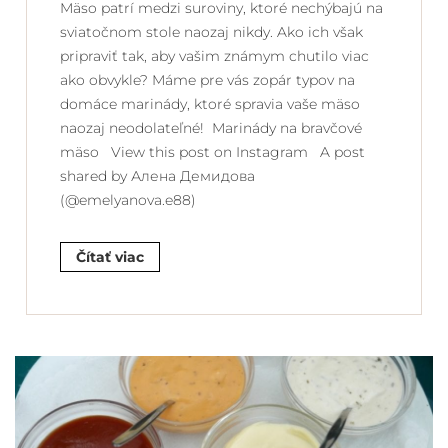
Mäso patrí medzi suroviny, ktoré nechýbajú na
sviatočnom stole naozaj nikdy. Ako ich však
pripraviť tak, aby vašim známym chutilo viac
ako obvykle? Máme pre vás zopár typov na
domáce marinády, ktoré spravia vaše mäso
naozaj neodolateľné! Marinády na bravčové
mäso View this post on Instagram A post
shared by Алена Демидова
(@emelyanova.e88)
Čítať viac