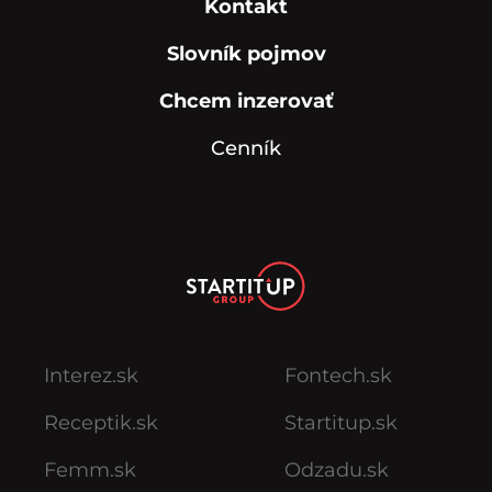
Kontakt
Slovník pojmov
Chcem inzerovať
Cenník
Interez.sk
Fontech.sk
Receptik.sk
Startitup.sk
Femm.sk
Odzadu.sk