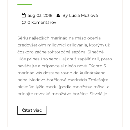
aug 03, 2018
By
Lucia Mužlová
0 komentárov
Sériu najlepších marinád na mäso ocenia
predovšetkým milovníci grilovania, ktorým už
čoskoro začne tohtoročná sezóna. Slnečné
lúče prinesú so sebou aj chuť zapáliť gril, preto
neváhajte a pripravte si niečo nové. Týchto 5
marinád vás dostane rovno do kulinárskeho
neba. Medovo-horčicová marináda Zmiešajte
niekoľko lyžíc medu (podľa množstva mäsa) a
pridajte rovnaké množstvo horčice. Skvelá je
Čítať viac