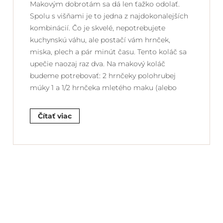
Makovým dobrotám sa dá len ťažko odolať.
Spolu s višňami je to jedna z najdokonalejších
kombinácií. Čo je skvelé, nepotrebujete
kuchynskú váhu, ale postačí vám hrnček,
miska, plech a pár minút času. Tento koláč sa
upečie naozaj raz dva. Na makový koláč
budeme potrebovať: 2 hrnčeky polohrubej
múky 1 a 1/2 hrnčeka mletého maku (alebo
Čítať viac