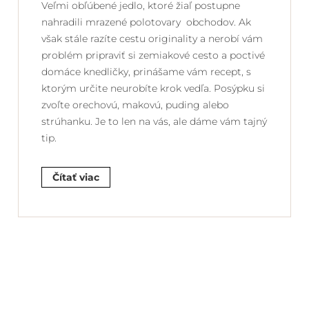
Veľmi obľúbené jedlo, ktoré žiaľ postupne
nahradili mrazené polotovary obchodov. Ak
však stále razíte cestu originality a nerobí vám
problém pripraviť si zemiakové cesto a poctivé
domáce knedličky, prinášame vám recept, s
ktorým určite neurobíte krok vedľa. Posýpku si
zvoľte orechovú, makovú, puding alebo
strúhanku. Je to len na vás, ale dáme vám tajný
tip.
Čítať viac