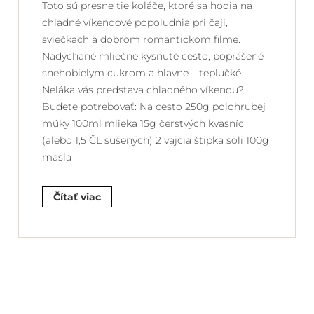
Toto sú presne tie koláče, ktoré sa hodia na
chladné víkendové popoludnia pri čaji,
sviečkach a dobrom romantickom filme.
Nadýchané mliečne kysnuté cesto, poprášené
snehobielym cukrom a hlavne – teplučké.
Neláka vás predstava chladného víkendu?
Budete potrebovať: Na cesto 250g polohrubej
múky 100ml mlieka 15g čerstvých kvasníc
(alebo 1,5 ČL sušených) 2 vajcia štipka soli 100g
masla
Čítať viac