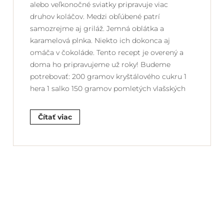
alebo veľkonočné sviatky pripravuje viac
druhov koláčov. Medzi obľúbené patrí
samozrejme aj griláž. Jemná oblátka a
karamelová plnka. Niekto ich dokonca aj
omáča v čokoláde. Tento recept je overený a
doma ho pripravujeme už roky! Budeme
potrebovať: 200 gramov kryštálového cukru 1
hera 1 salko 150 gramov pomletých vlašských
Čítať viac