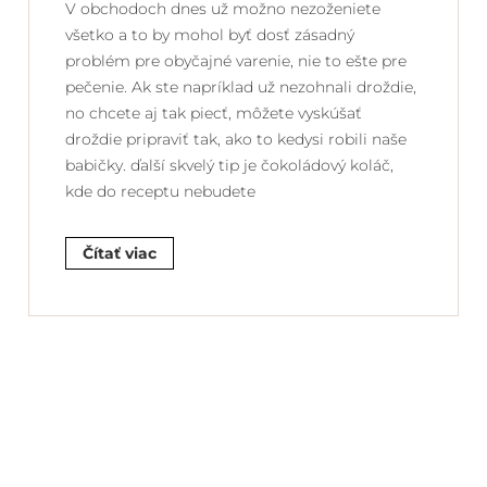
V obchodoch dnes už možno nezoženiete
všetko a to by mohol byť dosť zásadný
problém pre obyčajné varenie, nie to ešte pre
pečenie. Ak ste napríklad už nezohnali droždie,
no chcete aj tak piecť, môžete vyskúšať
droždie pripraviť tak, ako to kedysi robili naše
babičky. ďalší skvelý tip je čokoládový koláč,
kde do receptu nebudete
Čítať viac