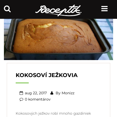
KOKOSOVÍ JEŽKOVIA
aug 22, 2017
By
Monizz
0 komentárov
Kokosových ježkov robí mnoho gazdiniek