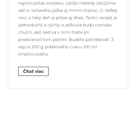
najmä počas sviatkov. Lenže niekedy zatúžime
dať si voňavého ježka aj mimo Vianoc, či Veľkej
noci a taký deň je práve aj dnes. Tento recept je
jednoduchý a rýchly a ježkovia budú rovnako
chutní, ako keď sa s nimi hráte pri
predvianočnom pečení. Budete potrebovať: 3
vajcia 200 g práškového cukru 100 ml
slnečnicového
Čítať viac