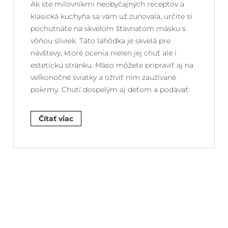
Ak ste milovníkmi neobyčajných receptov a
klasická kuchyňa sa vám už zunovala, určite si
pochutnáte na skvelom šťavnatom mäsku s
vôňou sliviek. Táto lahôdka je skvelá pre
návštevy, ktoré ocenia nielen jej chuť ale i
estetickú stránku. Mäso môžete pripraviť aj na
veľkonočné sviatky a oživiť ním zaužívané
pokrmy. Chutí dospelým aj deťom a podávať
Čítať viac