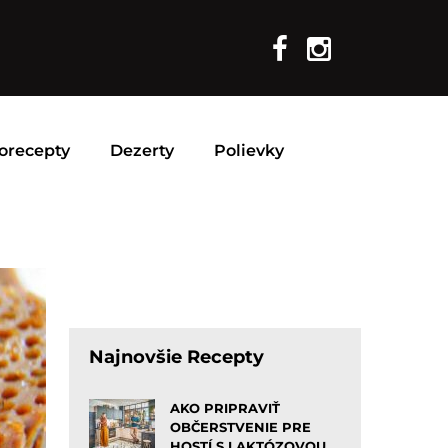
orecepty
Dezerty
Polievky
Najnovšie Recepty
AKO PRIPRAVIŤ
OBČERSTVENIE PRE
HOSTÍ S LAKTÓZOVOU