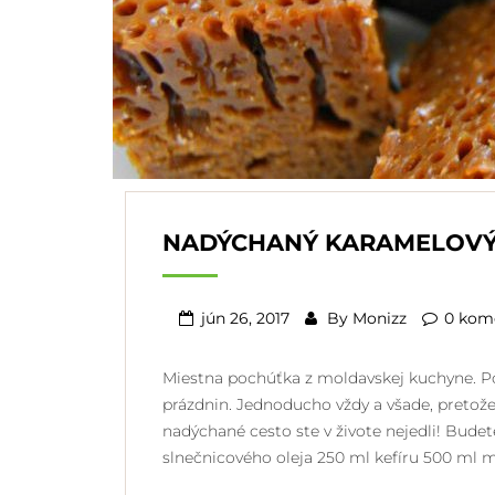
NADÝCHANÝ KARAMELOVÝ
jún 26, 2017
By
Monizz
0 kom
Miestna pochúťka z moldavskej kuchyne. Pod
prázdnin. Jednoducho vždy a všade, pretože
nadýchané cesto ste v živote nejedli! Bude
slnečnicového oleja 250 ml kefíru 500 ml m