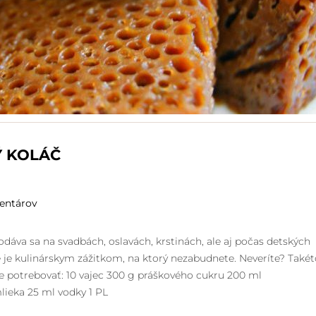
 KOLÁČ
entárov
áva sa na svadbách, oslavách, krstinách, ale aj počas detských
 je kulinárskym zážitkom, na ktorý nezabudnete. Neveríte? Takét
te potrebovať: 10 vajec 300 g práškového cukru 200 ml
lieka 25 ml vodky 1 PL