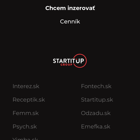
Chcem inzerovať
Cenník
Interez.sk
Fontech.sk
Receptik.sk
Startitup.sk
Femm.sk
Odzadu.sk
Psych.sk
Emefka.sk
Yimba.sk