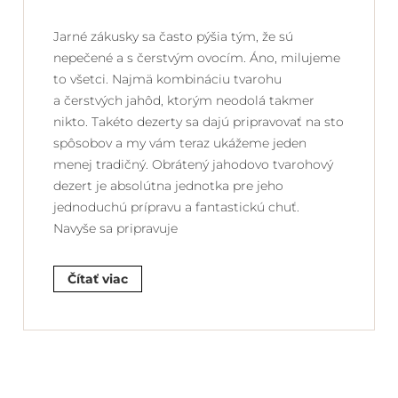
Jarné zákusky sa často pýšia tým, že sú
nepečené a s čerstvým ovocím. Áno, milujeme
to všetci. Najmä kombináciu tvarohu
a čerstvých jahôd, ktorým neodolá takmer
nikto. Takéto dezerty sa dajú pripravovať na sto
spôsobov a my vám teraz ukážeme jeden
menej tradičný. Obrátený jahodovo tvarohový
dezert je absolútna jednotka pre jeho
jednoduchú prípravu a fantastickú chuť.
Navyše sa pripravuje
Čítať viac