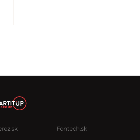
erez.sk
Fontech.sk