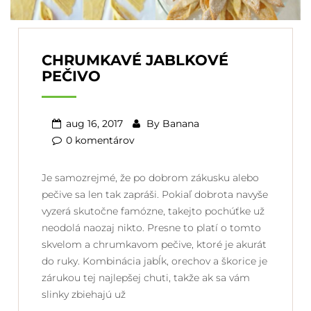
CHRUMKAVÉ JABLKOVÉ
PEČIVO
aug 16, 2017
By
Banana
0 komentárov
Je samozrejmé, že po dobrom zákusku alebo
pečive sa len tak zapráši. Pokiaľ dobrota navyše
vyzerá skutočne famózne, takejto pochúťke už
neodolá naozaj nikto. Presne to platí o tomto
skvelom a chrumkavom pečive, ktoré je akurát
do ruky. Kombinácia jabĺk, orechov a škorice je
zárukou tej najlepšej chuti, takže ak sa vám
slinky zbiehajú už