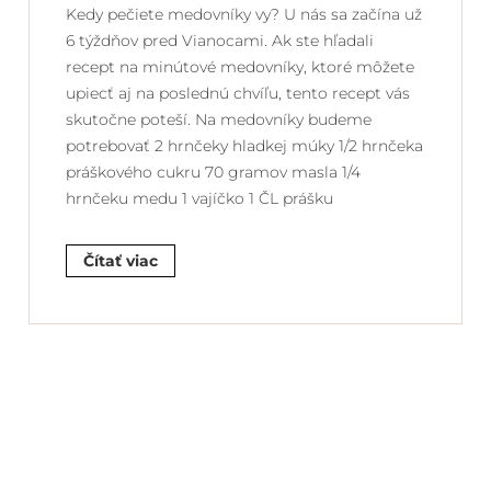
Kedy pečiete medovníky vy? U nás sa začína už
6 týždňov pred Vianocami. Ak ste hľadali
recept na minútové medovníky, ktoré môžete
upiecť aj na poslednú chvíľu, tento recept vás
skutočne poteší. Na medovníky budeme
potrebovať 2 hrnčeky hladkej múky 1/2 hrnčeka
práškového cukru 70 gramov masla 1/4
hrnčeku medu 1 vajíčko 1 ČL prášku
Čítať viac