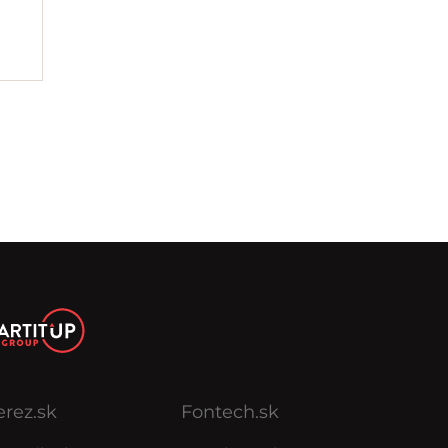
erez.sk
Fontech.sk