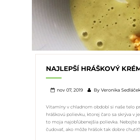
NAJLEPŠÍ HRÁŠKOVÝ KRÉ
nov 07, 2019
By
Veronika Sedláče
Vitamíny v chladnom období si naše telo 
hráškovú polievku, ktorej čaro sa skrýva v
to moja najobľúbenejšia polievka. Nebojte s
čudovať, ako môže hrášok tak dobre chutiť