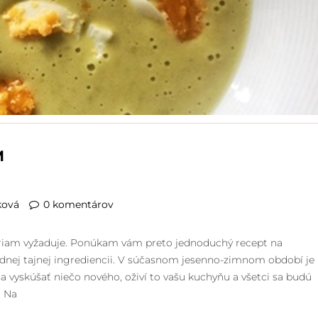
M
ková
0 komentárov
priam vyžaduje. Ponúkam vám preto jednoduchý recept na
 jednej tajnej ingrediencii. V súčasnom jesenno-zimnom období je
a vyskúšať niečo nového, oživí to vašu kuchyňu a všetci sa budú
! Na