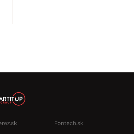
erez.sk
Fontech.sk