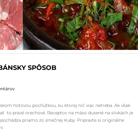
BÁNSKY SPÔSOB
ntárov
skom hotovou pochúťkou, ku ktorej nič viac netreba. Ak však
ovať to pravé orechové. Receptov na mäso dusené na slivkách je
pochádza priamo zo slnečnej Kuby. Pripravte si originálne
mi