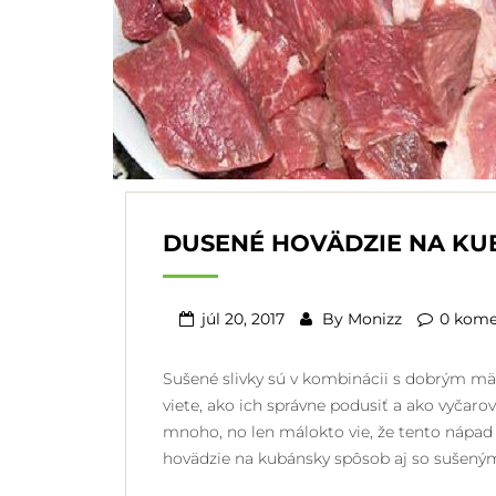
DUSENÉ HOVÄDZIE NA KU
júl 20, 2017
By
Monizz
0 kome
Sušené slivky sú v kombinácii s dobrým mä
viete, ako ich správne podusiť a ako vyčar
mnoho, no len málokto vie, že tento nápad 
hovädzie na kubánsky spôsob aj so sušený